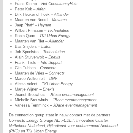
Franc Klomp –
Het ConsultancyHuis
Peter Kok –
Alfen
Dirk Heuker of Hoek –
Alliander
Maarten van Noord –
Movares
Jaap Phaff –
Heynen
Wilbert Prinssen –
Technolution
Robin Quax –
TKI Urban Energy
Maarten van Riet –
Alliander
Bas Snijders –
Eaton
Job Spoelstra –
Technolution
Alain Stuivenvolt –
Enexis
Frank Thiele –
Info Support
Gijs Tubben –
Connectr
Maarten de Vries –
Connectr
Marco Wolkenfelt –
DNV
Alissa Valent –
TKI Urban Energy
Martje Wijnen –
Enexis
Jeanet Brouwhuis –
JBace eventmanagement
Michelle Brouwhuis –
JBace eventmanagement
Vanessa Temminck –
JBace eventmanagement
De connection group staat in nauw contact met de partners:
Connectr, Energy Storage NL, FEDET, Innovation Quarter,
Netbeheer Nederland, Rijksdienst voor ondernemend Nederland
(RVO) en TKI Urban Energy