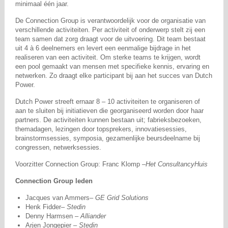
minimaal één jaar.
De Connection Group is verantwoordelijk voor de organisatie van
verschillende activiteiten. Per activiteit of onderwerp stelt zij een
team samen dat zorg draagt voor de uitvoering. Dit team bestaat
uit 4 à 6 deelnemers en levert een eenmalige bijdrage in het
realiseren van een activiteit. Om sterke teams te krijgen, wordt
een pool gemaakt van mensen met specifieke kennis, ervaring en
netwerken. Zo draagt elke participant bij aan het succes van Dutch
Power.
Dutch Power streeft ernaar 8 – 10 activiteiten te organiseren of
aan te sluiten bij initiatieven die georganiseerd worden door haar
partners. De activiteiten kunnen bestaan uit; fabrieksbezoeken,
themadagen, lezingen door topsprekers, innovatiesessies,
brainstormsessies, symposia, gezamenlijke beursdeelname bij
congressen, netwerksessies.
Voorzitter Connection Group: Franc Klomp –
Het ConsultancyHuis
Connection Group leden
Jacques van Ammers–
GE Grid Solutions
Henk Fidder–
Stedin
Denny Harmsen –
Alliander
Arjen Jongepier
– Stedin