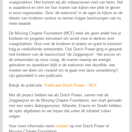
vraagstukken. Hier kunnen wij als volwassenen veel van leren. Het
is waardevol en slim om hun manier van kijken een plek te geven
in onze organisaties. Door ‘de toekomst’ in de ogen te kijken en de
ideeën van kinderen serieus te nemen krijgen beslissingen van nu
meer waarde.
De Missing Chapter Foundation (MCF) weet als geen ander hoe je
kinderen en jongeren stimuleert om actief mee te denken over
vraagstukken. Door met de kinderen te praten en goed te luisteren
krijg je verbluffende antwoorden. Ook Dutch Power ging in gesprek
met kinderen van de basisschool “de Zeggewijzer”. Het proces en
de antwoorden op onze vraag: de manier waarop we energie
gebruiken en opwekken blijft in de toekomst niet dezelfde, wat
moeten we doen om creatief om te gaan met deze verandering?,
zijn gebundeld in een publicatie.
Bekijk de publicatie:
Publicatie Dutch Power – MCF
.
Met dit project hebben we als Dutch Power, samen met de
Zeggewijzer en de Missing Chapter Foundation, een start gemaakt
met een reeks dialoogsessies. Alliander, Enexis en Stedin hebben
de spits afgebeten en we hopen dat velen dit initiatief zullen
volgen.
Voor meer informatie neem
contact
op met Dutch Power of
Missing Chapter Foundation.