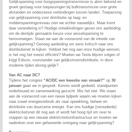
Gelijkspanning voor hoogspanningstransmissie is alom bekend en
groeit gestaag voor toepassingen bij bulktransmissie over grote
afstanden en onderzeese verbindingen tussen landen. Toepassing
van gelijkspanning voor distributie op laag- en
middenspanningsniveau zien we echter nauwelijks. Maar komt
daar verandering in? Huidige ontwikkelingen geven ons aanleiding
om de destijds gemaakte keuze voor wisselspanning te
heroverwegen. Staan we aan de vooravond van de intrede van
gelijkspanning? Genoeg aanleiding om eens kritisch naar ons
distributienet te kijken. Voldoet het nog aan onze huidige wensen,
is het nog het meest efficiënt? Moeten we Tesla blijven volgen of
krijgt Edison, voorstander van gelijkstroomdistributie, in deze
moderne tijden alsnog gelijk?
Van AC naar DC?
Tijdens het congres
“AC/DC een kwestie van smaak?”
op
30
januari
gaan we in gesprek. Kennis wordt gedeeld, standpunten
onderbouwd en samenwerking gezocht. Mis het niet. We staan
aan de vooravond van een nieuw tijdperk waarin we moeten kijken
naar zowel energieverbruik als naar opwekking, beheer en
distributie van duurzame energie. Kan ons huidige (verouderde)
elektriciteitsnet dit nog aan of wordt het hoog tijd om over te
stappen op een nieuwe elektriciteitsinfrastructuur en moeten we
nadenken over een gefaseerde overgang naar gelijkspanning?