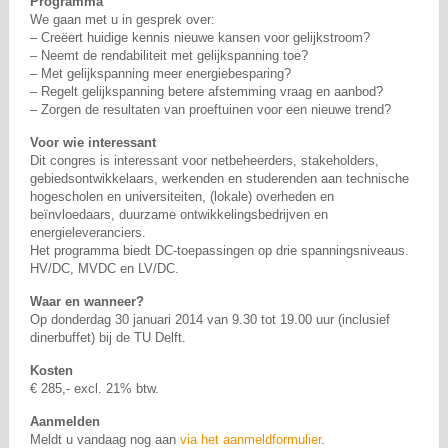
Programma
We gaan met u in gesprek over:
– Creëert huidige kennis nieuwe kansen voor gelijkstroom?
– Neemt de rendabiliteit met gelijkspanning toe?
– Met gelijkspanning meer energiebesparing?
– Regelt gelijkspanning betere afstemming vraag en aanbod?
– Zorgen de resultaten van proeftuinen voor een nieuwe trend?
Voor wie interessant
Dit congres is interessant voor netbeheerders, stakeholders,
gebiedsontwikkelaars, werkenden en studerenden aan technische
hogescholen en universiteiten, (lokale) overheden en
beïnvloedaars, duurzame ontwikkelingsbedrijven en
energieleveranciers.
Het programma biedt DC-toepassingen op drie spanningsniveaus.
HV/DC, MVDC en LV/DC.
Waar en wanneer?
Op donderdag 30 januari 2014 van 9.30 tot 19.00 uur (inclusief
dinerbuffet) bij de TU Delft.
Kosten
€ 285,- excl. 21% btw.
Aanmelden
Meldt u vandaag nog aan
via het aanmeldformulier
.