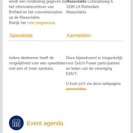
wordt een rondleiding gegeven bij
Maasvlakte
Coloradoweg 6
het informatiecentrum van
3199 LA Rotterdam
BritNed en het converterstation
Maasvlakte
op de Maasvlakte.
Bekijk het
hele programma
.
Speeddate
Aanmelden
Iedere deelnemer heeft de
Deze bijeenkomst is toegankelijk
mogelijkheid voor een speeddate
voor Dutch Power participanten
met een of meer sprekers.
en leden van de vereniging
EMVT.
U kunt zich via deze webpagina
aanmelden
.
Event agenda