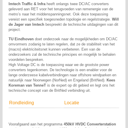
Imtech Traffic & Infra
heeft onlangs twee DC/AC converters
geleverd aan RET voor het terugvoeden van remenergie van de
metro’s naar het middenspanningsnet. Ook deze toepassing
vereist een specifiek toegesneden topologie en regelstrategie.
Will
de Jager van Imtech
bespreekt de technische uitdagingen van dit
project.
TU Eindhoven
doet onderzoek naar de mogelijkheden om DC/AC
omvormers zodanig te laten regelen, dat ze de stabiliteit van het
(macro) elektriciteitsnet kunnen verbeteren. Een van de
onderzoekers zal de technische principes en mogelijk te behalen
voordelen bespreken.
High Voltage DC is de toepassing waar we de grootste power
converters tegenkomen. De technologie is een enabler voor de
lange onderzeese kabelverbindingen naar offshore windparken en
natuurlijk naar Noorwegen (NorNed) en Engeland (BritNed).
Kees
Koreman van TenneT
is de expert op dit gebied en legt ons het
technische concept van de BritNed verbinding uit.
Rondleiding
Locatie
Voorafgaand aan het programma
450kV HVDC Converterstation