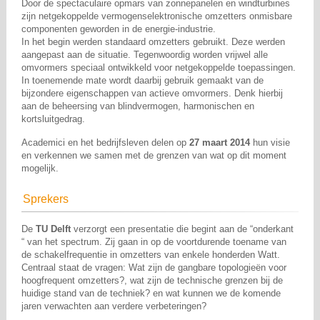
Door de spectaculaire opmars van zonnepanelen en windturbines
zijn netgekoppelde vermogenselektronische omzetters onmisbare
componenten geworden in de energie-industrie.
In het begin werden standaard omzetters gebruikt. Deze werden
aangepast aan de situatie. Tegenwoordig worden vrijwel alle
omvormers speciaal ontwikkeld voor netgekoppelde toepassingen.
In toenemende mate wordt daarbij gebruik gemaakt van de
bijzondere eigenschappen van actieve omvormers. Denk hierbij
aan de beheersing van blindvermogen, harmonischen en
kortsluitgedrag.
Academici en het bedrijfsleven delen op
27 maart 2014
hun visie
en verkennen we samen met de grenzen van wat op dit moment
mogelijk.
Sprekers
De
TU Delft
verzorgt een presentatie die begint aan de “onderkant
“ van het spectrum. Zij gaan in op de voortdurende toename van
de schakelfrequentie in omzetters van enkele honderden Watt.
Centraal staat de vragen: Wat zijn de gangbare topologieën voor
hoogfrequent omzetters?, wat zijn de technische grenzen bij de
huidige stand van de techniek? en wat kunnen we de komende
jaren verwachten aan verdere verbeteringen?