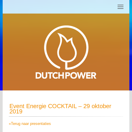
Event Energie COCKTAIL – 29 oktober
2019
«Terug naar presentaties