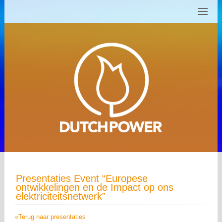
Presentaties Event “Europese
ontwikkelingen en de Impact op ons
elektriciteitsnetwerk”
«Terug naar presentaties