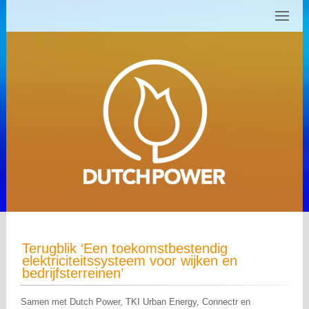
Terugblik ‘Een toekomstbestendig
elektriciteitssysteem voor wijken en
bedrijfsterreinen’
Samen met Dutch Power, TKI Urban Energy, Connectr en