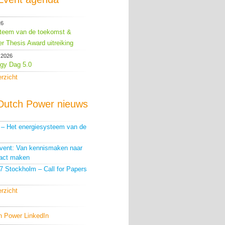
26
teem van de toekomst &
r Thesis Award uitreiking
 2026
gy Dag 5.0
erzicht
Dutch Power nieuws
g – Het energiesysteem van de
Event: Van kennismaken naar
act maken
 Stockholm – Call for Papers
erzicht
h Power LinkedIn