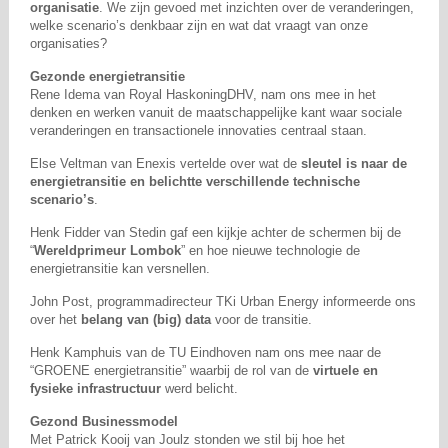
organisatie
. We zijn gevoed met inzichten over de veranderingen,
welke scenario’s denkbaar zijn en wat dat vraagt van onze
organisaties?
Gezonde energietransitie
Rene Idema van Royal HaskoningDHV, nam ons mee in het
denken en werken vanuit de maatschappelijke kant waar sociale
veranderingen en transactionele innovaties centraal staan.
Else Veltman van Enexis vertelde over wat de
sleutel is naar de
energietransitie en belichtte verschillende technische
scenario’s
.
Henk Fidder van Stedin gaf een kijkje achter de schermen bij de
“
Wereldprimeur Lombok
” en hoe nieuwe technologie de
energietransitie kan versnellen.
John Post, programmadirecteur TKi Urban Energy informeerde ons
over het
belang van (big) data
voor de transitie.
Henk Kamphuis van de TU Eindhoven nam ons mee naar de
“GROENE energietransitie” waarbij de rol van de
virtuele en
fysieke infrastructuur
werd belicht.
Gezond Businessmodel
Met Patrick Kooij van Joulz stonden we stil bij hoe het