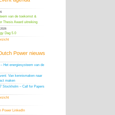
26
teem van de toekomst &
r Thesis Award uitreiking
 2026
gy Dag 5.0
erzicht
Dutch Power nieuws
g – Het energiesysteem van de
Event: Van kennismaken naar
act maken
 Stockholm – Call for Papers
erzicht
h Power LinkedIn