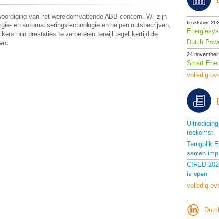
woordiging van het wereldomvattende ABB-concern. Wij zijn
6 oktober 20
rgie- en automatiseringstechnologie en helpen nutsbedrijven,
Energiesys
kers hun prestaties te verbeteren terwijl tegelijkertijd de
Dutch Powe
en.
24 november
Smart Ener
volledig ov
Uitnodigin
toekomst
Terugblik 
samen imp
CIRED 2027
is open
volledig ov
Dutc