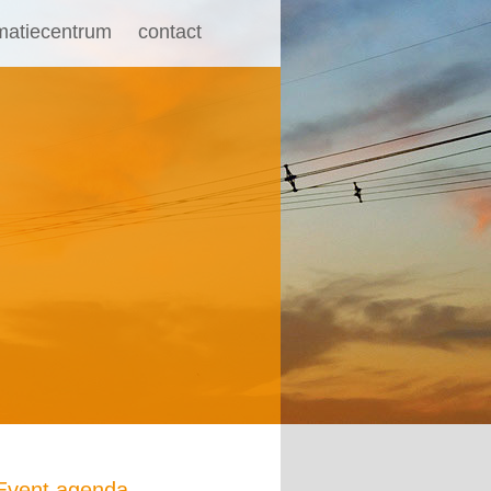
rmatiecentrum
contact
Event agenda