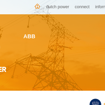
dutch power
connect
info
ABB