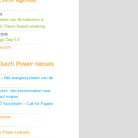
26
teem van de toekomst &
r Thesis Award uitreiking
 2026
gy Dag 5.0
erzicht
Dutch Power nieuws
g – Het energiesysteem van de
Event: Van kennismaken naar
act maken
 Stockholm – Call for Papers
erzicht
h Power LinkedIn