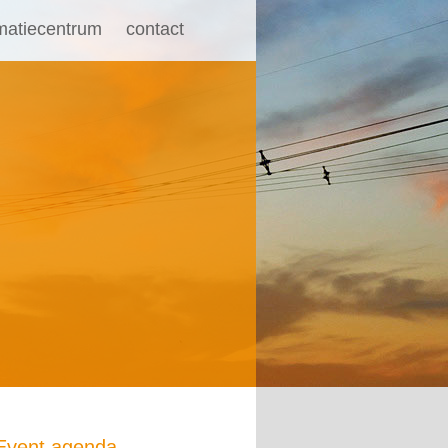
rmatiecentrum
contact
Event agenda