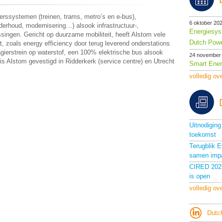
rssystemen (treinen, trams, metro’s en e-bus),
6 oktober 20
derhoud, modernisering…) alsook infrastructuur-,
Energiesys
ossingen. Gericht op duurzame mobiliteit, heeft Alstom vele
Dutch Powe
, zoals energy efficiency door terug leverend onderstations
agierstrein op waterstof, een 100% elektrische bus alsook
24 november
is Alstom gevestigd in Ridderkerk (service centre) en Utrecht
Smart Ener
volledig ov
Uitnodigin
toekomst
Terugblik 
samen imp
CIRED 2027
is open
volledig ov
Dutc