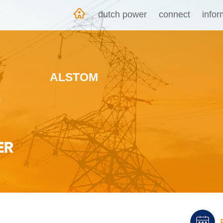
dutch power
connect
info
ALSTOM