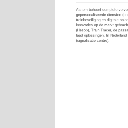
Alstom beheert complete vervoe
gepersonaliseerde diensten (on
treinbeveiliging en digitale opl
innovaties op de markt gebracht
(Hesop), Train Tracer, de pass
laad oplossingen. In Nederland 
(signalisatie centre).