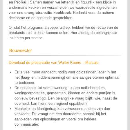
en ProRail
! Samen namen we letterlijk en figuurlijk een kijkje in
andermans keuken en verzamelden we waardevolle ingrediënten
voor ons
energietransitie kookboek
. Bedankt voor de actieve
deelname en de boeiende gesprekken.
Omdat het programma soepel uitliep, hebben we de recap van de
breakouts niet plenair kunnen delen. Hier alsnog de belangrijkste
inzichten per sector.
Bouwsector
Download de presentatie van Walter Koens – Marsaki
Er is veel meer aandacht nodig voor oplossingen lager in het
net (laag- en middenspanning) om alle aangeslotenen optimaal
te bedienen.
De noodzaak tot samenwerking tussen netbeheerders,
woningcorporaties, gemeenten, klanten en andere partijen is
opnieuw bevestigd. Een belangrijke vraag blijft: wie, naast de
overheid, kan hierin een regierol oppakken?
Menselijk en klantgedrag kan verrassend anders zijn dan
verwacht. Dit vraagt om een doordachte aanpak bij het
aanbieden van oplossingen en vooral om heldere
communicatie.